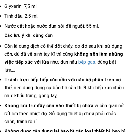
Glyxerin: 7,5 ml.
Tinh dầu: 2,5 ml.
Nước cất hoặc nước đun sôi để nguội: 55 ml.
Các lưu ý khi dùng cồn
Cồn là dung dịch có thể đốt cháy, do đó sau khi sử dụng
cồn, dù đã vệ sinh tay kĩ thì cũng
không nên làm những
việc tiếp xúc với lửa
như: đun nấu
bếp gas
, dùng bật
lửa,...
Tránh trực tiếp tiếp xúc cồn với các bộ phận trên cơ
thể
, nên dùng dụng cụ bảo hộ cần thiết khi tiếp xúc nhiều
như: khẩu trang, găng tay,…
Không lưu trữ đầy cồn vào thiết bị chứa
vì cồn giãn nở
rất lớn theo nhiệt độ. Sử dụng thiết bị chứa phải chắc
chắn, tránh rò rỉ.
Không được tận dụng lại bao bì các loại thiết bị
, bao bì