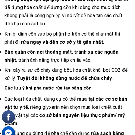
đã đựng hóa chất để đựng cồn khi dùng cho mục đích
không phải là công nghiệp vì nó rất dễ hòa tan các chất
độc hại còn sót lại.
Khi bị dính cồn vào bộ phận hở trên cơ thể như mắt thì
phải đi
rửa ngay và đến cơ sở y tế gần nhất
.
Bảo quản cồn nơi thoáng mát, tránh xa các nguồn
nhiệt
, tránh ánh nắng trực tiếp chiếu vào.
Khi xảy ra sự cố cháy dùng bột, hóa chất khô, bọt CO2 để
xử lý.
Tuyệt đối không dùng nước để chữa cháy
.
Các lưu ý khi pha nước rửa tay bằng cồn
Các loại hóa chất, dụng cụ có thể
mua tại các cơ sơ bán
vật tư y tế
, riêng glyxerin nên chọn mua loại chiết xuất
thực vật tại các
cơ sở bán nguyên liệu thực phẩm/ mỹ
phẩm
.
Các dụng cụ dùng để pha chế cần được
rửa sạch bằng