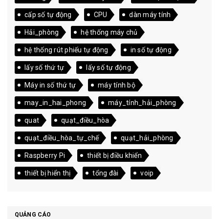
cấp số tự động
CPU
dàn máy tính
Hải_phòng
hệ thống máy chủ
hệ thống rút phiếu tự động
in số tự động
lấy số thứ tự
lấy số tự động
Máy in số thứ tự
máy tính bộ
may_in_hai_phong
máy_tính_hải_phòng
quat
quạt_điều_hòa
quạt_điều_hòa_tự_chế
quạt_hải_phòng
Raspberry Pi
thiết bị điều khiển
thiết bị hiển thị
tổng đài
voip
QUẢNG CÁO