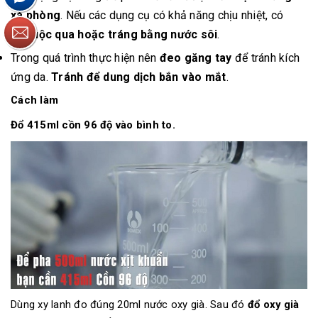
xà phòng
. Nếu các dụng cụ có khả năng chịu nhiệt, có
thể
luộc qua hoặc tráng bằng nước sôi
.
Trong quá trình thực hiện nên
đeo găng tay
để tránh kích
ứng da.
Tránh để dung dịch bắn vào mắt
.
Cách làm
Đổ 415ml cồn 96 độ vào bình to.
Dùng xy lanh đo đúng 20ml nước oxy già. Sau đó
đổ oxy già