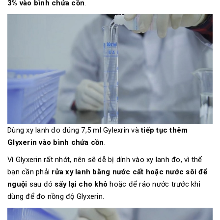
3% vào bình chứa cồn
.
Dùng xy lanh đo đúng 7,5 ml Gylexrin và
tiếp tục thêm
Glyxerin vào bình chứa cồn
.
Vì Glyxerin rất nhớt, nên sẽ dễ bị dính vào xy lanh đo, vì thế
bạn cần phải
rửa xy lanh bằng nước cất hoặc nước sôi để
nguội
sau đó
sấy lại cho khô
hoặc để ráo nước
trước khi
dùng để đo nồng độ Glyxerin.