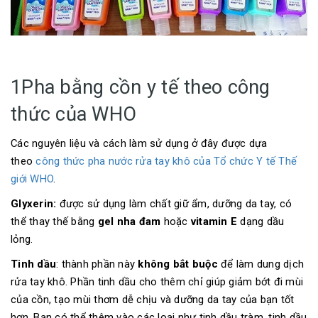
1Pha bằng cồn y tế theo công
thức của WHO
Các nguyên liệu và cách làm sử dụng ở đây được dựa
theo
công thức pha nước rửa tay khô của Tổ chức Y tế Thế
giới WHO
.
Glyxerin:
được sử dụng làm chất giữ ẩm, dưỡng da tay, có
thể thay thế bằng
gel nha đam
hoặc
vitamin E
dạng dầu
lỏng.
Tinh dầu
: thành phần này
không bắt buộc
để làm dung dịch
rửa tay khô. Phần tinh dầu cho thêm chỉ giúp giảm bớt đi mùi
của cồn, tạo mùi thơm dễ chịu và dưỡng da tay của bạn tốt
hơn. Bạn có thể thêm vào các loại như tinh dầu tràm, tinh dầu