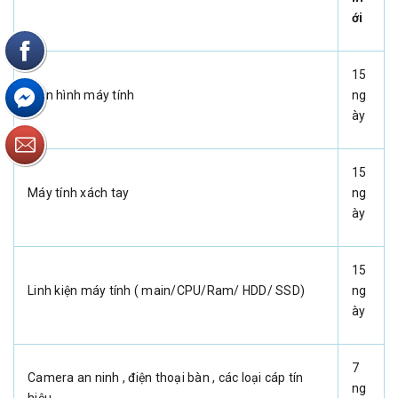
ới
15
Màn hình máy tính
ng
ày
15
Máy tính xách tay
ng
ày
15
Linh kiện máy tính ( main/CPU/Ram/ HDD/ SSD)
ng
ày
7
Camera an ninh , điện thoại bàn , các loại cáp tín
ng