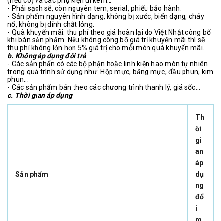
(nếu có) và các phụ kiện đi kèm...
- Phải sạch sẽ, còn nguyên tem, serial, phiếu bảo hành.
- Sản phẩm nguyên hình dạng, không bị xước, biến dạng, cháy
nổ, không bị dính chất lỏng.
- Quà khuyến mãi: thu phí theo giá hoàn lại do Việt Nhật công bố
khi bán sản phẩm. Nếu không công bố giá trị khuyến mãi thì sẽ
thu phí không lớn hơn 5% giá trị cho mỗi món quà khuyến mãi.
b. Không áp dụng đổi trả
- Các sản phẩn có các bộ phận hoặc linh kiện hao mòn tự nhiên
trong quá trình sử dụng như: Hộp mực, băng mực, đầu phun, kim
phun...
- Các sản phẩm bán theo các chương trình thanh lý, giá sốc...
c. Thời gian áp dụng
Th
ời
gi
an
áp
Sản phẩm
dụ
ng
đổ
i
m