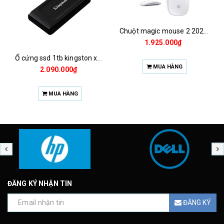
Chuột magic mouse 2 2021 za/a
1.925.000₫
Ổ cứng ssd 1tb kingston xs1000 (bảo hành 3 năm)
MUA HÀNG
2.090.000₫
MUA HÀNG
ĐĂNG KÝ NHẬN TIN
ĐĂNG KÝ