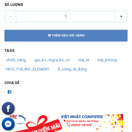
SỐ LƯỢNG
-
+
THÊM VÀO GIỎ HÀNG
TAGS
chính_hãng
gia_ko_vcgia_ko_vc
Giá_rẻ
Hải_phòng
HDD_1TB_WD_ELEMENT
ổ_cứng_di_động
CHIA SẺ