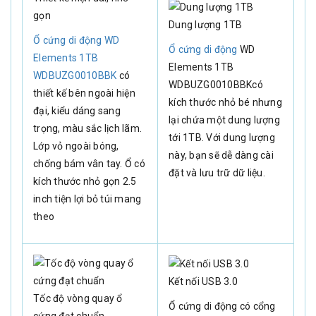
gọn
Dung lượng 1TB
Ổ cứng di động WD
Ổ cứng di động
WD
Elements 1TB
Elements 1TB
WDBUZG0010BBK
có
WDBUZG0010BBKcó
thiết kế bên ngoài hiện
kích thước nhỏ bé nhưng
đại, kiểu dáng sang
lại chứa một dung lượng
trọng, màu sắc lịch lãm.
tới 1TB. Với dung lượng
Lớp vỏ ngoài bóng,
này, bạn sẽ dễ dàng cài
chống bám vân tay. Ổ có
đặt và lưu trữ dữ liệu.
kích thước nhỏ gọn 2.5
inch tiện lợi bỏ túi mang
theo
Kết nối USB 3.0
Tốc độ vòng quay ổ
Ổ cứng di động có cổng
cứng đạt chuẩn