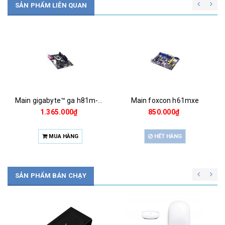
SẢN PHẨM LIÊN QUAN
Main gigabyte™ ga h81m-ds2
Main foxcon h61mxe
1.365.000₫
850.000₫
MUA HÀNG
HẾT HÀNG
SẢN PHẨM BÁN CHẠY