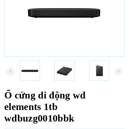
Ổ cứng di động wd
elements 1tb
wdbuzg0010bbk