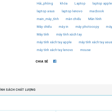
Hải_phòng
khóa
Laptop
laptop apple
laptop asus
laptop lenovo
macbook
main_máy_tính
màn chiếu
Màn hình
Máy chiếu
máy in
máy photocopy
máy
Máy tính
máy tính xách tay
máy tính xách tay apple
máy tính xách tay asu
máy tính xách tay lenovo
mouse
CHIA SẺ
ÍNH SÁCH CHẤT LƯỢNG