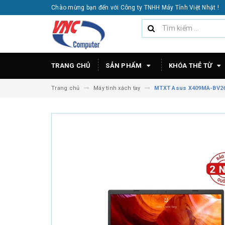
Chào mừng bạn đến với Công ty TNHH Máy Tính Việt Nhật !
TRANG CHỦ
SẢN PHẨM
KHÓA THẺ TỪ
Trang chủ
Máy tính xách tay
MTXT Asus X409MA-BV260T