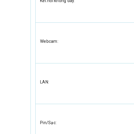
Kết nối không dây:
Webcam:
LAN:
Pin/Sạc: