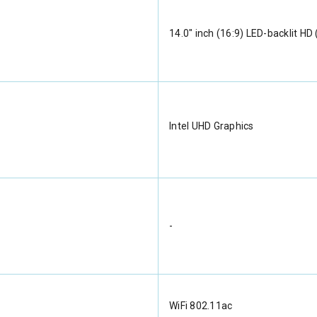
14.0" inch (16:9) LED-backlit HD
Intel UHD Graphics
-
WiFi 802.11ac