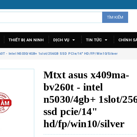
TÌM KIẾM
THIẾT BỊ AN NINH
DỊCH VỤ
TIN TỨC
CHÍNH S
 - Intel N5030/4GB+ 1slot/256GB SSD PCIe/14" HD/FP/Win10/Silver
Mtxt asus x409ma-
bv260t - intel
n5030/4gb+ 1slot/25
ssd pcie/14"
hd/fp/win10/silver