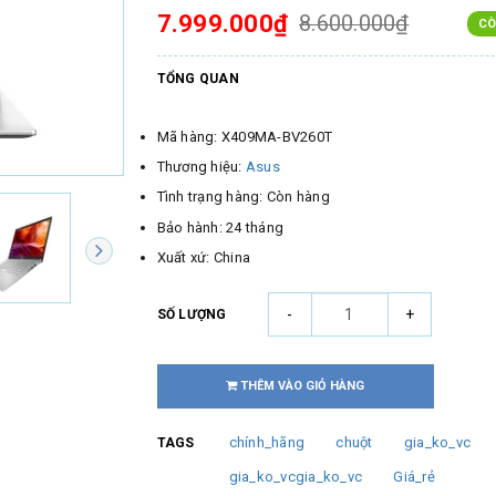
7.999.000₫
8.600.000₫
CÒ
TỔNG QUAN
Mã hàng: X409MA-BV260T
Thương hiệu:
Asus
Tình trạng hàng: Còn hàng
Bảo hành: 24 tháng
Xuất xứ: China
-
+
SỐ LƯỢNG
THÊM VÀO GIỎ HÀNG
chính_hãng
chuột
gia_ko_vc
TAGS
gia_ko_vcgia_ko_vc
Giá_rẻ