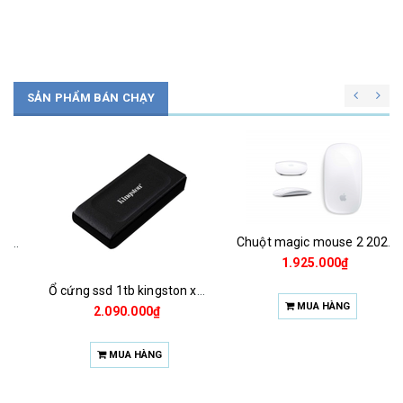
SẢN PHẨM BÁN CHẠY
Chuột magic mouse 2 2021 za/a
1.925.000₫
Ổ cứng ssd 1tb kingston xs1000 (bảo hành 3 năm)
MUA HÀNG
2.090.000₫
MUA HÀNG