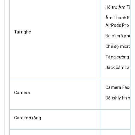
Hỗ trợ Âm Than
Âm Thanh Không
AirPods Pro v
Tai nghe
Ba micrô phối 
Chế độ micrô 
Tăng cường độ 
Jack cắm tai n
Camera FaceT
Camera
Bộ xử lý tín hiệ
Card mở rộng