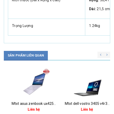
Dài:
21,5 cm
Trọng Lượng
1.24kg
SẢN PHẨM LIÊN QUAN
Mtxt asus zenbook ux425ea-bm066t core i5-1135g7/8gb/512gb ssd nvme/14 fhd 300unit/alu/fg/hdmi&rj45 cable/bag/win10/lilac mist
Mtxt dell vostro 3405 v4r33250u501w-black ryzen 3 3250u/4gb/1tb/14.0" hd/windows10h/black
Liên hệ
Liên hệ