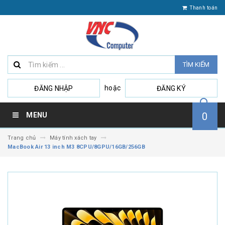
Thanh toán
TÌM KIẾM
hoặc
ĐĂNG NHẬP
ĐĂNG KÝ
0
MENU
Trang chủ
Máy tính xách tay
MacBook Air 13 inch M3 8CPU/8GPU/16GB/256GB