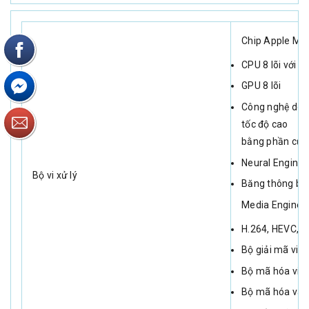
Chip Apple M3
CPU 8 lõi với 4 
GPU 8 lõi
Công nghệ dò t
tốc độ cao
bằng phần cứn
Neural Engine 1
Bộ vi xử lý
Băng thông bộ
Media Engine
H.264, HEVC, 
Bộ giải mã vid
Bộ mã hóa vid
Bộ mã hóa và 