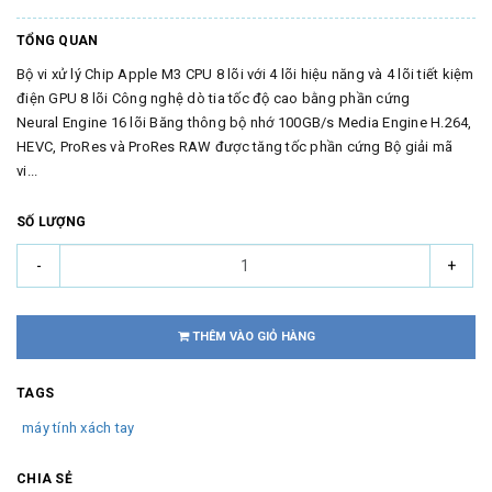
TỔNG QUAN
Bộ vi xử lý Chip Apple M3 CPU 8 lõi với 4 lõi hiệu năng và 4 lõi tiết kiệm
điện GPU 8 lõi Công nghệ dò tia tốc độ cao bằng phần cứng
Neural Engine 16 lõi Băng thông bộ nhớ 100GB/s Media Engine H.264,
HEVC, ProRes và ProRes RAW được tăng tốc phần cứng Bộ giải mã
vi...
SỐ LƯỢNG
-
+
THÊM VÀO GIỎ HÀNG
TAGS
máy tính xách tay
CHIA SẺ