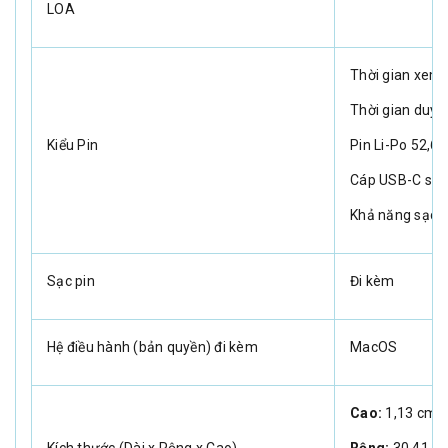
LOA
Thời gian xem 
Thời gian duyệ
Kiểu Pin
Pin Li-Po 52,6 
Cáp USB-C sa
Khả năng sạc 
Sạc pin
Đi kèm
Hệ điều hành (bản quyền) đi kèm
MacOS
Cao:
1,13 cm
Kích thước (Dài x Rộng x Cao)
Rộng:
30,41 c