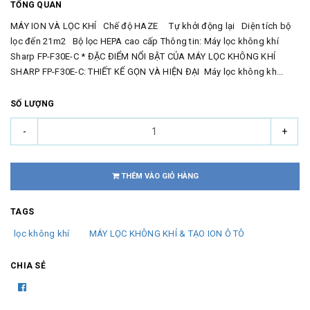
TỔNG QUAN
MÁY ION VÀ LỌC KHÍ Chế độ HAZE Tự khởi động lại Diện tích bộ
lọc đến 21m2 Bộ lọc HEPA cao cấp Thông tin: Máy lọc không khí
Sharp FP-F30E-C * ĐẶC ĐIỂM NỔI BẬT CỦA MÁY LỌC KHÔNG KHÍ
SHARP FP-F30E-C: THIẾT KẾ GỌN VÀ HIỆN ĐẠI Máy lọc không kh...
SỐ LƯỢNG
-
+
THÊM VÀO GIỎ HÀNG
TAGS
lọc không khí
MÁY LỌC KHÔNG KHÍ & TẠO ION Ô TÔ
CHIA SẺ