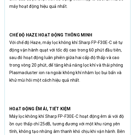
máy hoạt động hiệu quả nhất.
CHẾ ĐỘ HAZE HOẠT ĐỘNG THÔNG MINH
Với chế độ Haze, máy lọc không khí Sharp FP-F30E-C sẽ tự
động vận hành quạt với tốc độ cao trong 60 phút đầu tiên,
sau đó hoạt động luân phiên giữa hai cấp độ thấp và cao
trong vòng 20 phút, để tăng khả năng lọc khí và thải phóng
Plasmacluster ion ra ngoài không khí nhằm lọc bụi bẩn và
khử mùi hôi một cách hiệu quả nhất.
HOẠT ĐỘNG ÊM ÁI, TIẾT KIỆM
Máy lọc không khí Sharp FP-F30E-C hoạt động êm ái với độ
ồn cực thấp chỉ 25dB, tương đương với một khu rừng yên
tĩnh, không tạo những âm thanh khó chịu khi vận hành. Bên