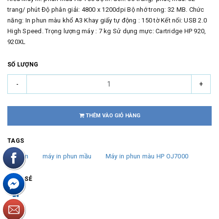
trang/ phút Độ phân giải: 4800 x 1200dpi Bộ nhớ trong: 32 MB. Chức
năng: In phun màu khổ A3 Khay giấy tự động : 150 tờ Kết nối: USB 2.0
High Speed. Trọng lượng máy : 7 kg Sử dụng mực: Cartridge HP 920,
920XL
SỐ LƯỢNG
-
+
THÊM VÀO GIỎ HÀNG
TAGS
máy in
máy in phun mầu
Máy in phun màu HP OJ7000
CHIA SẺ