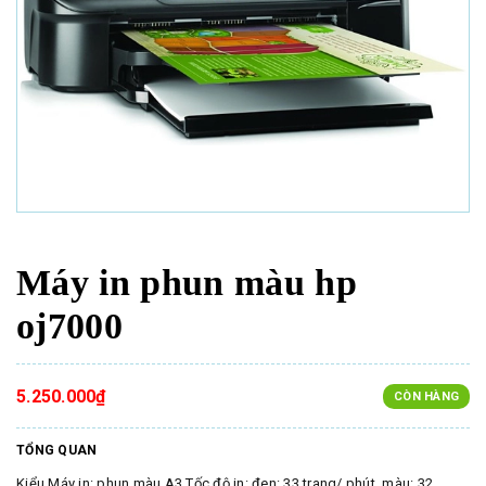
Máy in phun màu hp
oj7000
5.250.000₫
CÒN HÀNG
TỔNG QUAN
Kiểu Máy in: phun màu A3 Tốc độ in: đen: 33 trang/ phút, màu: 32