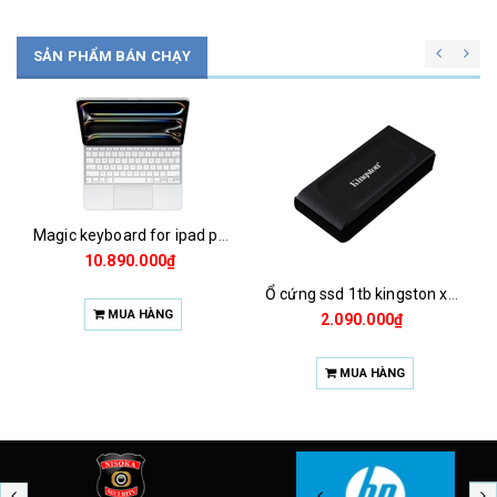
SẢN PHẨM BÁN CHẠY
Chuột magic mouse 2 2021 za/a
1.925.000₫
Ổ cứng ssd 1tb kingston xs1000 (bảo hành 3 năm)
MUA HÀNG
2.090.000₫
MUA HÀNG