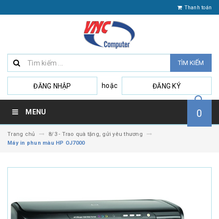
Thanh toán
TÌM KIẾM
hoặc
ĐĂNG NHẬP
ĐĂNG KÝ
0
MENU
Trang chủ
8/3 - Trao quà tặng, gửi yêu thương
Máy in phun màu HP OJ7000