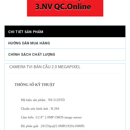
CHI TIẾT SẢN PHẨM
HƯỚNG DẪN MUA HÀNG
CHÍNH SÁCH CHẤT LƯỢNG
CAMERA TVI BÁN CẦU 2.0 MEGAPIXEL
THÔNG SỐ KỸ THUẬT
Mã hiệu sản phẩm : NS-5120TD
Chuẩn nén hình ảnh : H.264
Cảm biến :1/2.8” 2.0MP CMOS image sensor
Độ phân giải :20/25fps@2.0MP(1920x1080P)