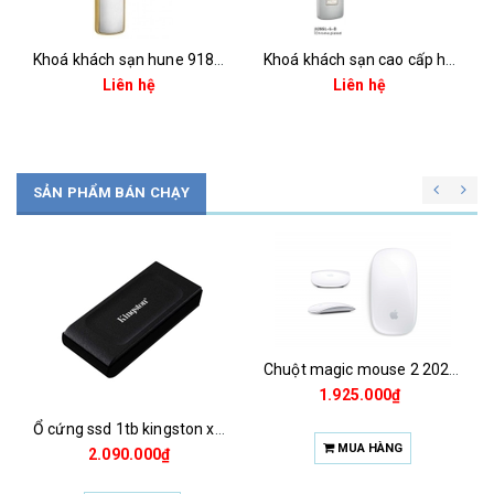
Khoá khách sạn hune 918slp-2-d
Khoá khách sạn cao cấp hune 029ss-5-d
Liên hệ
Liên hệ
SẢN PHẨM BÁN CHẠY
Chuột magic mouse 2 2021 za/a
1.925.000₫
Ổ cứng ssd 1tb kingston xs1000 (bảo hành 3 năm)
MUA HÀNG
2.090.000₫