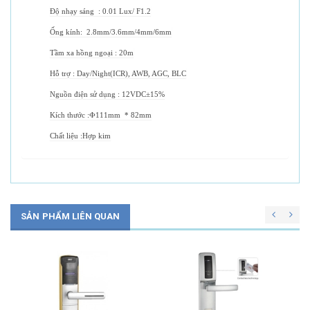
Độ nhạy sáng : 0.01 Lux/ F1.2
Ống kính: 2.8mm/3.6mm/4mm/6mm
Tầm xa hồng ngoại : 20m
Hỗ trợ : Day/Night(ICR), AWB, AGC, BLC
Nguồn điện sử dụng : 12VDC±15%
Kích thước :Ф111mm * 82mm
Chất liệu :Hợp kim
SẢN PHẨM LIÊN QUAN