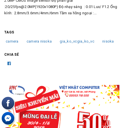
2.0MP CMOS image sensor Độ phân giải
:20/25fps@2.0MP(1920x1080P) Độ nhạy sáng : 0.01 Lux/ F1.2 Ống
kính: 2.8mm/3.6mm/4mm/6mm Tầm xa hồng ngoại :...
TAGS
camera
camera nisoka
gia_ko_vcgia_ko_vc
nisoka
CHIA SẺ