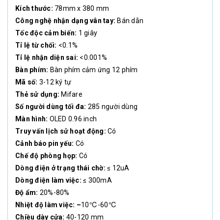
Kích thước:
78mm x 380 mm
Công nghệ nhận dạng vân tay:
Bán dẫn
Tốc độc cảm biến:
1 giây
Tỉ lệ từ chối:
<0.1%
Tỉ lệ nhận diện sai:
<0.001%
Bàn phím:
Bàn phím cảm ứng 12 phím
Mã số:
3-12 ký tự
Thẻ sử dụng:
Mifare
Số người dùng tối đa:
285 người dùng
Màn hình:
OLED 0.96 inch
Truy vấn lịch sử hoạt động:
Có
Cảnh báo pin yếu:
Có
Chế độ phòng họp:
Có
Dòng điện ở trạng thái chờ:
≤ 12uA
Dòng điện làm việc:
≤ 300mA
Độ ẩm:
20%-80%
Nhiệt độ làm việc: –
10℃-60℃
Chiều dày cửa:
40-120 mm