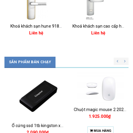
Khoá khách sạn hune 918slp-2-d
Khoá khách sạn cao cấp hune 029ss-5-d
Liên hệ
Liên hệ
SẢN PHẨM BÁN CHẠY
Chuột magic mouse 2 2021 za/a
1.925.000₫
Ổ cứng ssd 1tb kingston xs1000 (bảo hành 3 năm)
MUA HÀNG
2.090.000₫