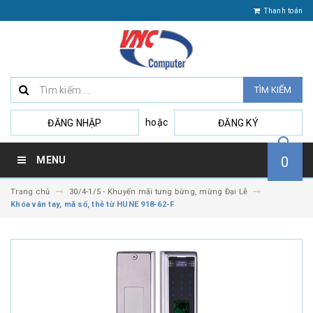
Thanh toán
TÌM KIẾM
hoặc
ĐĂNG NHẬP
ĐĂNG KÝ
0
MENU
Trang chủ
30/4-1/5 - Khuyến mãi tưng bừng, mừng Đại Lễ
Khóa vân tay, mã số, thẻ từ HUNE 918-62-F