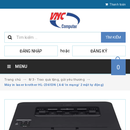
Thanh toán
TÌM KIẾM
hoặc
ĐĂNG NHẬP
ĐĂNG KÝ
0
MENU
Trang chủ
8/3 - Trao quà tặng, gửi yêu thương
Máy in laser brother HL-2361DN ( A4/ In mạng/ 2 mặt tự động)