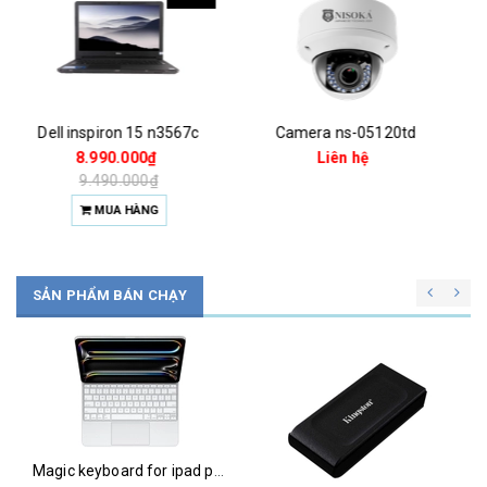
Camera ns-05120td
Camera ns-05220td
Liên hệ
Liên hệ
SẢN PHẨM BÁN CHẠY
Chuột magic mouse 2 2021 za/a