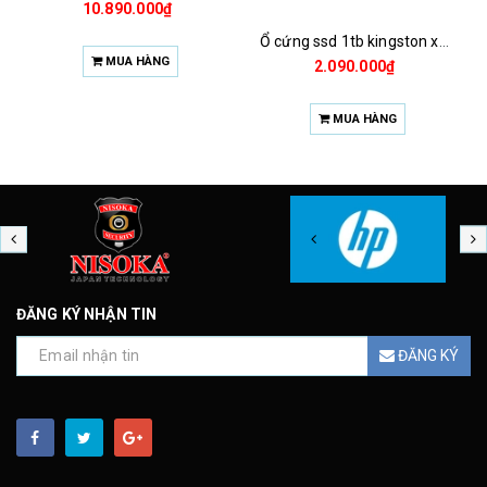
1.925.000₫
Ổ cứng ssd 1tb kingston xs1000 (bảo hành 3 năm)
MUA HÀNG
2.090.000₫
MUA HÀNG
ĐĂNG KÝ NHẬN TIN
ĐĂNG KÝ