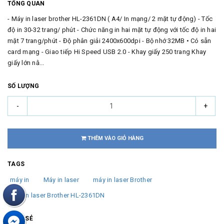
TỔNG QUAN
- Máy in laser brother HL-2361DN ( A4/ In mạng/ 2 mặt tự động) - Tốc
độ in 30-32 trang/ phút - Chức năng in hai mặt tự động với tốc độ in hai
mặt 7 trang/phút - Độ phân giải 2400x600dpi - Bộ nhớ 32MB • Có sẵn
card mạng - Giao tiếp Hi Speed USB 2.0 - Khay giấy 250 trang Khay
giấy lớn nằ...
SỐ LƯỢNG
-
+
THÊM VÀO GIỎ HÀNG
TAGS
máy in
Máy in laser
máy in laser Brother
máy in laser Brother HL-2361DN
CHIA SẺ