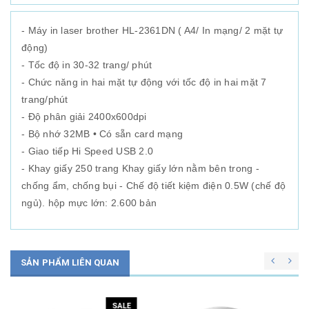
- Máy in laser brother HL-2361DN ( A4/ In mạng/ 2 mặt tự
động)
- Tốc độ in 30-32 trang/ phút
- Chức năng in hai mặt tự động với tốc độ in hai mặt 7
trang/phút
- Độ phân giải 2400x600dpi
- Bộ nhớ 32MB • Có sẵn card mạng
- Giao tiếp Hi Speed USB 2.0
- Khay giấy 250 trang Khay giấy lớn nằm bên trong -
chống ẩm, chống bụi - Chế độ tiết kiệm điện 0.5W (chế độ
ngủ). hộp mực lớn: 2.600 bản
SẢN PHẨM LIÊN QUAN