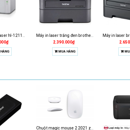
Máy in brother laser hl-1211w wifi
Máy in laser trắng đen brother hl-l2321d
Máy in laser b
000₫
2.390.000₫
2.650
 HÀNG
MUA HÀNG
MU
Chuột magic mouse 2 2021 za/a