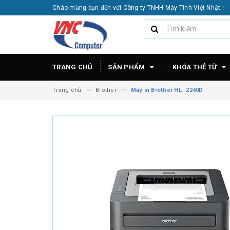
Chào mừng bạn đến với Công ty TNHH Máy Tính Việt Nhật !
TRANG CHỦ
SẢN PHẨM
KHÓA THẺ TỪ
Trang chủ
Brother
Máy in Brother HL -2240D