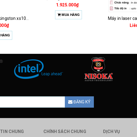
1.925.000₫
MUA HÀNG
Ổ cứng ssd 1tb kingston xs1000 (bảo hành 3 năm)
Liên hệ
ĐĂNG KÝ
TIN CHUNG
CHÍNH SÁCH CHUNG
DỊCH VỤ