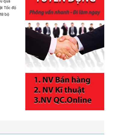
ệu quả
ật Tốc độ
8MB bộ