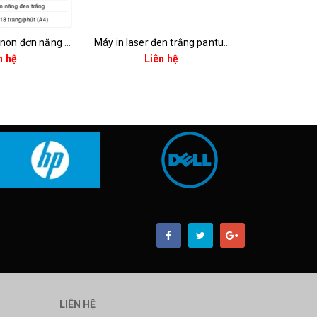
Máy in laser canon đơn năng lbp6030b
Máy in laser đen trắng pantum p3012dw (a4 | in đảo mặt | usb| wifi)
Liên hệ
Liên hệ
LIÊN HỆ