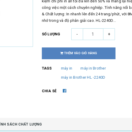
kiệm chi phí in ấn tối đa lên đến 50% và mang lại hi
công việc một cách chuyên nghiệp. Tính năng nổi b
& Chất lượng: In nhanh lên đến 24 trang/phút, với 
nhớ trong và độ phân giải cao. HL-2240D...
-
+
SỐ LƯỢNG
THÊM VÀO GIỎ HÀNG
máy in
máy in Brother
TAGS
máy in Brother HL -2240D
CHIA SẺ
ÍNH SÁCH CHẤT LƯỢNG