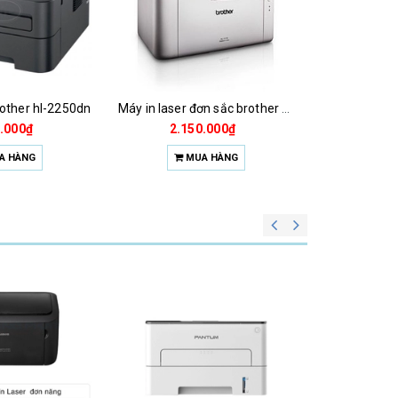
rother hl-2250dn
Máy in laser đơn sắc brother hl-1111
.000₫
2.150.000₫
A HÀNG
MUA HÀNG