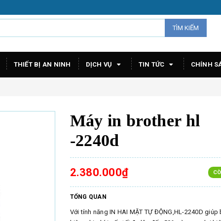
TÌM KIẾM
THIẾT BỊ AN NINH
DỊCH VỤ
TIN TỨC
CHÍNH S
Máy in brother hl
-2240d
2.380.000₫
CÒ
TỔNG QUAN
Với tính năng IN HAI MẶT TỰ ĐỘNG,HL-2240D giúp b