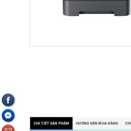
CHI TIẾT SẢN PHẨM
HƯỚNG DẪN MUA HÀNG
CH