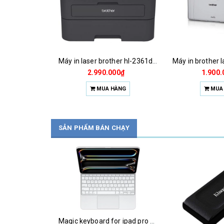
Máy in laser brother hl-2361dn ( a4/ in mạng/ 2 mặt tự động)
2.990.000₫
1.900.
MUA HÀNG
MUA
SẢN PHẨM BÁN CHẠY
Copy of magic keyboard for ipad pro m4 13 inch 2024
Magic keyboard for ipad pro m4 13 inch 2024