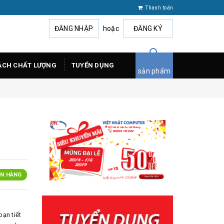
Thanh toán
ĐĂNG NHẬP
hoặc
ĐĂNG KÝ
ÁCH CHẤT LƯỢNG
TUYỂN DỤNG
sản phẩm
N HÀNG
ạn tiết