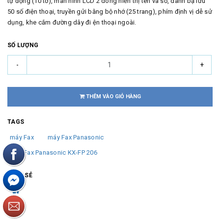
tự động (10 tờ), màn hình LCD 2 dòng hiển thị tên và số, danh bạ lưu
50 số điện thoại, truyền gửi bằng bộ nhớ (25 trang), phím định vị dễ sử
dụng, khe cắm đường dây đi ện thoại ngoài.
SỐ LƯỢNG
-
+
THÊM VÀO GIỎ HÀNG
TAGS
máy Fax
máy Fax Panasonic
Máy Fax Panasonic KX-FP 206
CHIA SẺ