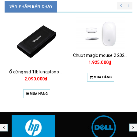
SẢN PHẨM BÁN CHẠY
Chuột magic mouse 2 2021 za/a
1.925.000₫
Ổ cứng ssd 1tb kingston xs1000 (bảo hành 3 năm)
MUA HÀNG
2.090.000₫
MUA HÀNG