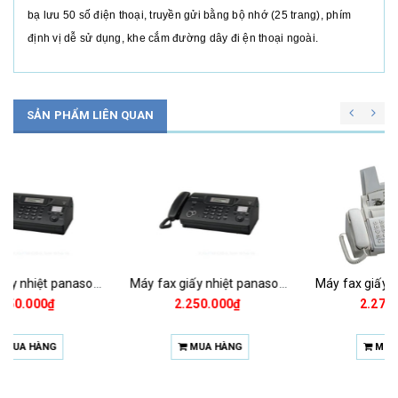
bạ lưu 50 số điện thoại, truyền gửi bằng bộ nhớ (25 trang), phím
định vị dễ sử dụng, khe cắm đường dây đi ện thoại ngoài.
SẢN PHẨM LIÊN QUAN
Máy fax giấy nhiệt panasonic kx-ft987
Máy fax giấy nhiệt panasonic kx-ft983
2.650.000₫
2.250.000₫
MUA HÀNG
MUA HÀNG