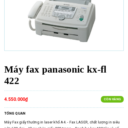
Máy fax panasonic kx-fl
422
4.550.000₫
CÒN HÀNG
TỔNG QUAN
Máy Fax giấy thường in laser khổ A4. - Fax LASER, chất lượng in siêu