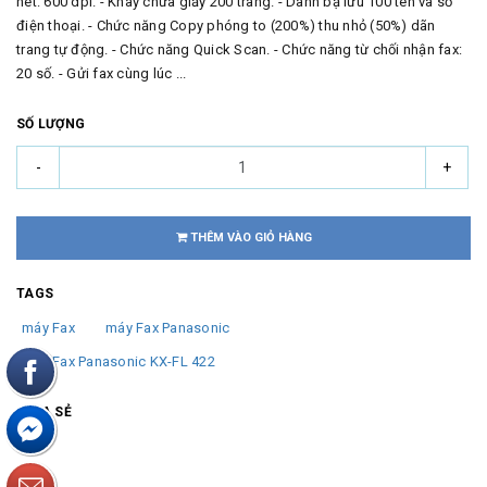
nét: 600 dpi. - Khay chứa giấy 200 trang. - Danh bạ lưu 100 tên và số
điện thoại. - Chức năng Copy phóng to (200%) thu nhỏ (50%) dãn
trang tự động. - Chức năng Quick Scan. - Chức năng từ chối nhận fax:
20 số. - Gửi fax cùng lúc ...
SỐ LƯỢNG
-
+
THÊM VÀO GIỎ HÀNG
TAGS
máy Fax
máy Fax Panasonic
Máy Fax Panasonic KX-FL 422
CHIA SẺ