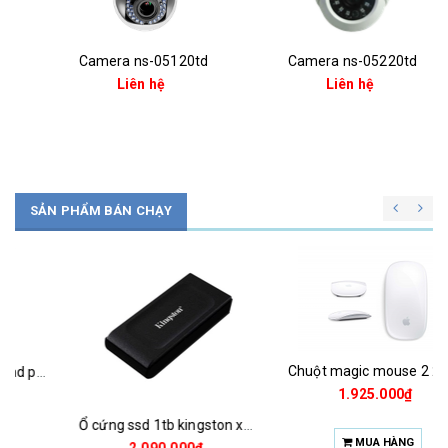
Camera ns-05120td
Camera ns-05220td
Liên hệ
Liên hệ
SẢN PHẨM BÁN CHẠY
Chuột magic mouse 2 2021 za/a
1.925.000₫
Ổ cứng ssd 1tb kingston xs1000 (bảo hành 3 năm)
MUA HÀNG
2.090.000₫