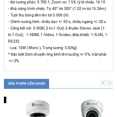
- Độ tương phản: 3.700:1; Zoom cơ: 1.5X, tỷ lệ chiếu: 16:10
- Khả năng trình chiếu: Từ 40” tới 300” (1.02 m tới 15.24m)
- Tuổi thọ bóng đèn lên tới 5.000 (H)
- Chỉnh vuông hình: chiều dọc +/-30 o, chiều ngang +/-20 o
- Cổng kết nối: 3-RGB( 2-In,1-Out) 2-Audio Stereo Jack (1-
In,1-Out), 1-HDMI, 1-Video; 1-Svideo, điều khiển: 1-RJ45, 1-
RS232
- Loa: 10W ( Mono ), Trọng lượng: 5.5(Kg)
* Đặc biệt:Dịch chuyển ống kính lên/xuống:+/-5%; trái/phải
:+/-3%
SẢN PHẨM LIÊN QUAN