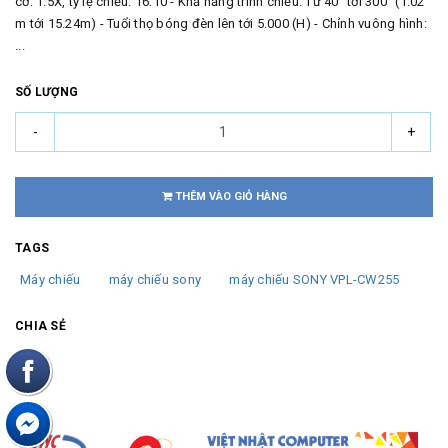
cơ: 1.5X, tỷ lệ chiếu: 16:10 - Khả năng trình chiếu: Từ 40” tới 300” (1.02
m tới 15.24m) - Tuổi thọ bóng đèn lên tới 5.000 (H) - Chỉnh vuông hình:
...
SỐ LƯỢNG
-
+
THÊM VÀO GIỎ HÀNG
TAGS
Máy chiếu
máy chiếu sony
máy chiếu SONY VPL-CW255
CHIA SẺ