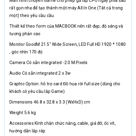
Màn hình chuyên Game cho phép gá lắp CPU ngay phía sau
rất gọn nhẹ để tạo thành một máy All In One (Tât cả trong
một) theo yêu cầu cầu.
Thiết kế theo form của MACBOOK nên rất đẹp, độ sáng và
tương phản cao
Monitor GoodM 21.5" Wide Screen, LED Full HD 1920 * 1080
, góc nhìn 170 độ
Camera Có sẵn integrated -2.0 M.Pixels
Audio Có sẵn integrated 2 x 3w
Graphic Option: hỗ trợ card Đồ họa rời full size (dùng cho
khách có yêu cầu lắp Game)
Dimensions 46.8 x 32.8 x 3.3 (WxHxD) cm
Weight 5.6 kg
Accessories Kính chắn chức năng, cable, giá đỡ, ốc vít,
hướng dẫn lắp ráp