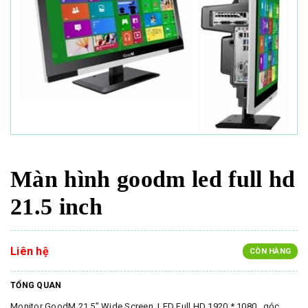
Màn hình goodm led full hd
21.5 inch
Liên hệ
CÒN HÀNG
TỔNG QUAN
Monitor GoodM 21.5" Wide Screen, LED Full HD 1920 * 1080 , góc