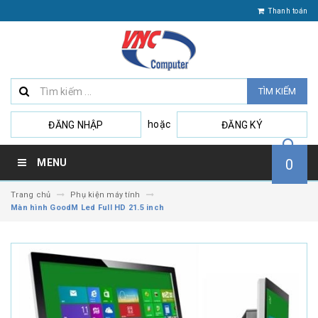
Thanh toán
TÌM KIẾM
hoặc
ĐĂNG NHẬP
ĐĂNG KÝ
0
MENU
Trang chủ
Phụ kiện máy tính
Màn hình GoodM Led Full HD 21.5 inch