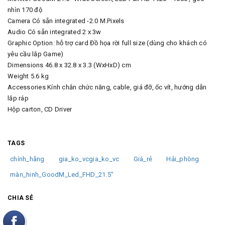
nhìn 170 độ
Camera Có sẵn integrated -2.0 M.Pixels
Audio Có sẵn integrated 2 x 3w
Graphic Option: hỗ trợ card Đồ họa rời full size (dùng cho khách có
yêu cầu lắp Game)
Dimensions 46.8 x 32.8 x 3.3 (WxHxD) cm
Weight 5.6 kg
Accessories Kính chắn chức năng, cable, giá đỡ, ốc vít, hướng dẫn
lắp ráp
Hộp carton, CD Driver
TAGS
chính_hãng
gia_ko_vcgia_ko_vc
Giá_rẻ
Hải_phòng
màn_hinh_GoodM_Led_FHD_21.5"
CHIA SẺ