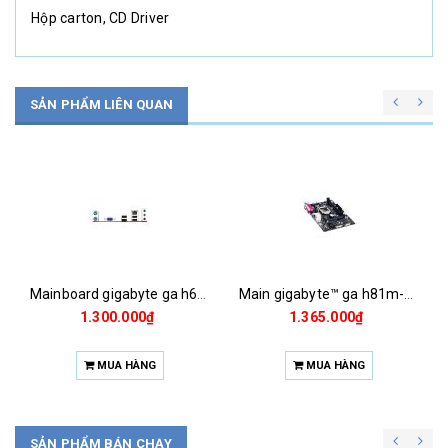
Hộp carton, CD Driver
SẢN PHẨM LIÊN QUAN
Main gigabyte™ ga h81m-ds2
Main foxcon h61mxe
1.365.000₫
850.000₫
MUA HÀNG
HẾT HÀNG
SẢN PHẨM BÁN CHẠY