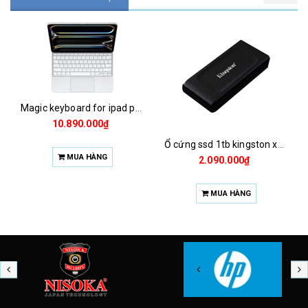
Chuột magic mouse 2 2021 za/a
1.925.000₫
Ổ cứng ssd 1tb kingston xs1000 (bảo hành 3 năm)
MUA HÀNG
2.090.000₫
MUA HÀNG