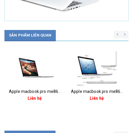
SẢN PHẨM LIÊN QUAN
Apple macbook pro me864 i5 (2.4) 4g 128g ssd 13.3''
Apple macbook pro me865 i5 (2.4) 8g 256g ssd 13.3''
Liên hệ
Liên hệ