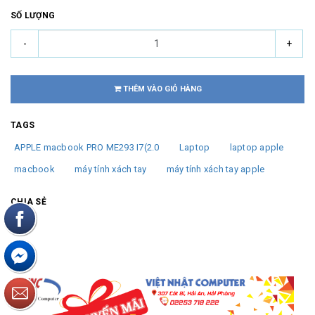
SỐ LƯỢNG
-
+
THÊM VÀO GIỎ HÀNG
TAGS
APPLE macbook PRO ME293 I7(2.0
Laptop
laptop apple
macbook
máy tính xách tay
máy tính xách tay apple
CHIA SẺ