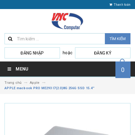
Thanh toán
TÌM KIẾM
hoặc
ĐĂNG NHẬP
ĐĂNG KÝ
0
MENU
Trang chủ
Apple
APPLE macbook PRO ME293 I7(2.0)8G 256G SSD 15.4''