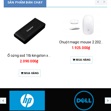
SẢN PHẨM BÁN CHẠY
Chuột magic mouse 2 2021 za/a
1.925.000₫
Ổ cứng ssd 1tb kingston xs1000 (bảo hành 3 năm)
MUA HÀNG
2.090.000₫
MUA HÀNG