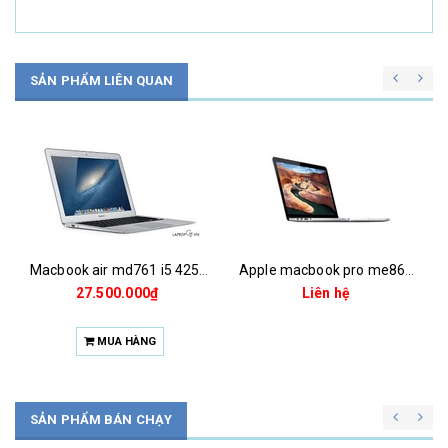
SẢN PHẨM LIÊN QUAN
Macbook air md761 i5 4250u (1.3) 4g 256g ssd 13.3''
Apple macbook pro me864 i5 (2.4) 4g 128g ssd 13.3''
Liên hệ
Liên hệ
SẢN PHẨM BÁN CHẠY