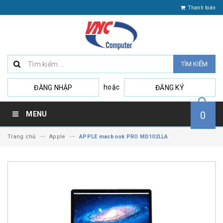
Thanh toán
TÌM KIẾM
hoặc
ĐĂNG NHẬP
ĐĂNG KÝ
0
MENU
Trang chủ
Apple
APPLE macbook PRO MD102LLA