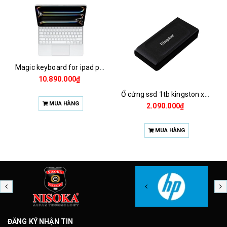
Magic keyboard for ipad pro m4 13 inch 2024
1.925.000₫
00₫
Ổ cứng ssd 1tb kingston xs1000 (bảo hành 3 năm)
MUA HÀNG
NG
2.090.000₫
MUA HÀNG
ĐĂNG KÝ NHẬN TIN