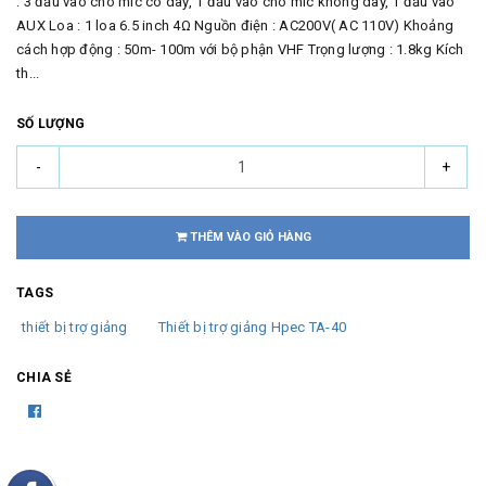
: 3 đầu vào cho mic có dây, 1 đầu vào cho mic không dây, 1 đầu vào
AUX Loa : 1 loa 6.5 inch 4Ω Nguồn điện : AC200V( AC 110V) Khoảng
cách hợp động : 50m- 100m với bộ phận VHF Trọng lượng : 1.8kg Kích
th...
SỐ LƯỢNG
-
+
THÊM VÀO GIỎ HÀNG
TAGS
thiết bị trợ giảng
Thiết bị trợ giảng Hpec TA-40
CHIA SẺ