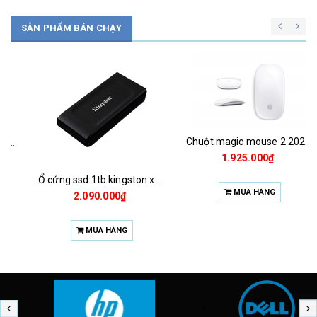
SẢN PHẨM BÁN CHẠY
Chuột magic mouse 2 2021 za/a
1.925.000₫
Ổ cứng ssd 1tb kingston xs1000 (bảo hành 3 năm)
MUA HÀNG
2.090.000₫
MUA HÀNG