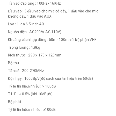
Tần số đáp ứng : 100Hz- 16KHz
Đầu vào : 3 đầu vào cho mic có dây, 1 đầu vào cho mic
không dây, 1 đầu vào AUX
Loa : 1 loa 6.5 inch 4Ω
Nguồn điện : AC200V( AC 110V)
Khoảng cách hợp động : 50m- 100m với bộ phận VHF
Trọng lượng : 1.8kg
Kích thước : 290 x 175 x 120mm
Bộ thu
Tần số : 200-270MHz
Độ nhạy : 100dBμV(độ sạch của tín hiệu trên 60dB)
Tỷ lệ tín hiệu/nhiễu : > 100dB
T.H.D :＜0.5% (khi 10dBμV)
Bộ phát
Tỷ lệ tín hiệu/ nhiễu : ≥100dB