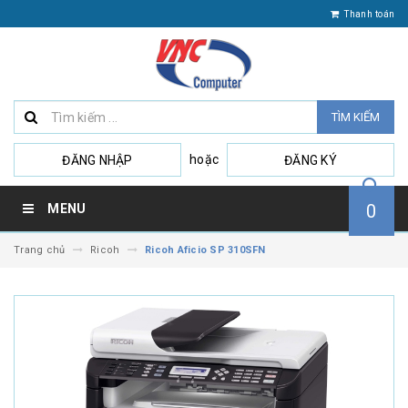
Thanh toán
TÌM KIẾM
hoặc
ĐĂNG NHẬP
ĐĂNG KÝ
0
MENU
Trang chủ
Ricoh
Ricoh Aficio SP 310SFN