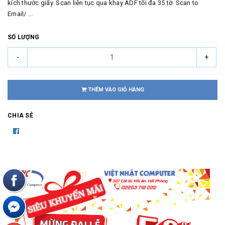
kích thước giấy. Scan liên tục qua khay ADF tối đa 35 tờ. Scan to
Email/ ...
SỐ LƯỢNG
-
+
THÊM VÀO GIỎ HÀNG
CHIA SẺ