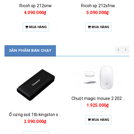
Ricoh sp 212snw
Ricoh sp 212sfnw
4.090.000₫
5.090.000₫
MUA HÀNG
MUA HÀNG
SẢN PHẨM BÁN CHẠY
Chuột magic mouse 2 2021 za/a
1.925.000₫
Ổ cứng ssd 1tb kingston xs1000 (bảo hành 3 năm)
MUA HÀNG
2.090.000₫