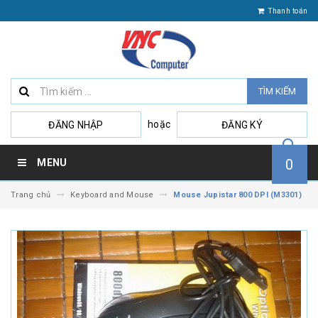
Thanh toán
TÌM KIẾM
hoặc
ĐĂNG NHẬP
ĐĂNG KÝ
0
MENU
Trang chủ
Keyboard and Mouse
Mouse Jupistar 800 DPI (M3301)