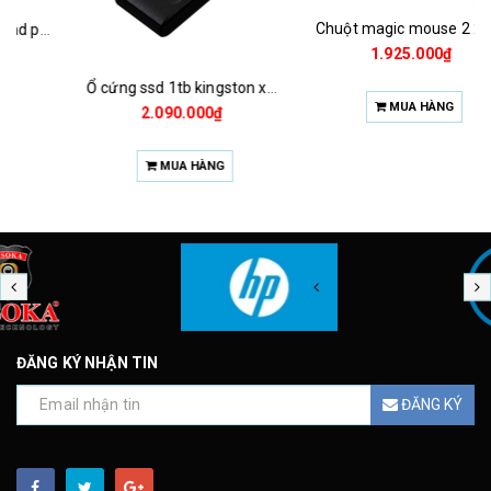
Chuột magic mouse 2 2021 za/a
1.925.000₫
Ổ cứng ssd 1tb kingston xs1000 (bảo hành 3 năm)
MUA HÀNG
2.090.000₫
MUA HÀNG
ĐĂNG KÝ NHẬN TIN
ĐĂNG KÝ