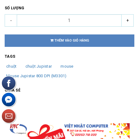
SỐ LƯỢNG
-
+
THÊM VÀO GIỎ HÀNG
TAGS
chuột
chuột Jupistar
mouse
Mouse Jupistar 800 DPI (M3301)
CHIA SẺ