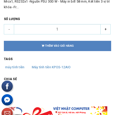
Micx1, RS232x1 -Nguồn PSU 300 W - Máy in bill 58 mm, Két tiền 3 vị trí
khóa -Fr...
SỐ LƯỢNG
-
+
THÊM VÀO GIỎ HÀNG
TAGS
máy tính tiền
Máy tính tiền KPOS-12AIO
CHIA SẺ