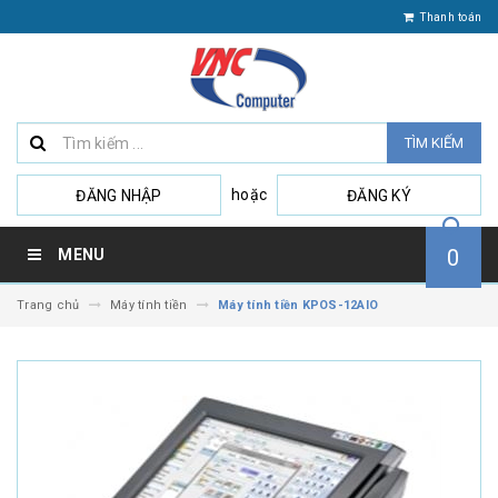
Thanh toán
TÌM KIẾM
hoặc
ĐĂNG NHẬP
ĐĂNG KÝ
0
MENU
Trang chủ
Máy tính tiền
Máy tính tiền KPOS-12AIO