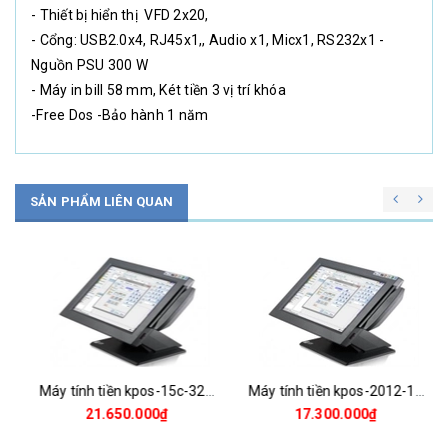
- Thiết bị hiển thị VFD 2x20,
- Cổng: USB2.0x4, RJ45x1,, Audio x1, Micx1, RS232x1 -
Nguồn PSU 300 W
- Máy in bill 58 mm, Két tiền 3 vị trí khóa
-Free Dos -Bảo hành 1 năm
SẢN PHẨM LIÊN QUAN
Máy tính tiền kpos-15c-3220
Máy tính tiền kpos-2012-15-at
21.650.000₫
17.300.000₫