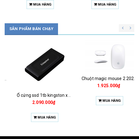
MUA HÀNG
MUA HÀNG
SẢN PHẨM BÁN CHẠY
Chuột magic mouse 2 2021 za/a
1.925.000₫
Ổ cứng ssd 1tb kingston xs1000 (bảo hành 3 năm)
MUA HÀNG
2.090.000₫
MUA HÀNG