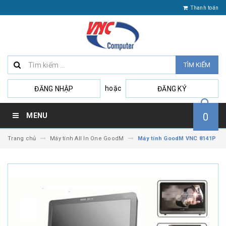
Thanh toán
TÌM KIẾM
hoặc
ĐĂNG NHẬP
ĐĂNG KÝ
0
MENU
Trang chủ
Máy tính All In One GoodM
Máy tính GoodM VNC 8141P