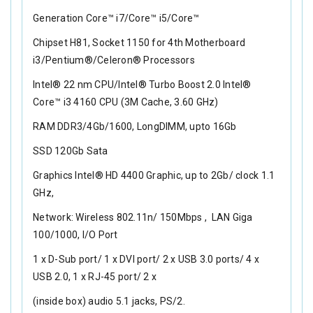
Generation Core™ i7/Core™ i5/Core™
Chipset H81, Socket 1150 for 4th Motherboard
i3/Pentium®/Celeron® Processors
Intel® 22 nm CPU/Intel® Turbo Boost 2.0 Intel®
Core™ i3 4160 CPU (3M Cache, 3.60 GHz)
RAM DDR3/4Gb/1600, LongDIMM, upto 16Gb
SSD 120Gb Sata
Graphics Intel® HD 4400 Graphic, up to 2Gb/ clock 1.1
GHz,
Network: Wireless 802.11n/ 150Mbps , LAN Giga
100/1000, I/O Port
1 x D-Sub port/ 1 x DVI port/ 2 x USB 3.0 ports/ 4 x
USB 2.0, 1 x RJ-45 port/ 2 x
(inside box) audio 5.1 jacks, PS/2.