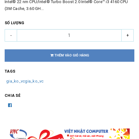
Intel® 22 nm CPU/Intel® Turbo Boost 2.0 Intel® Core™ i3 4160 CPU
(3M Cache, 3.60 GH...
SỐ LƯỢNG
-
+
THÊM VÀO GIỎ HÀNG
TAGS
gia_ko_vcgia_ko_vc
CHIA SẺ