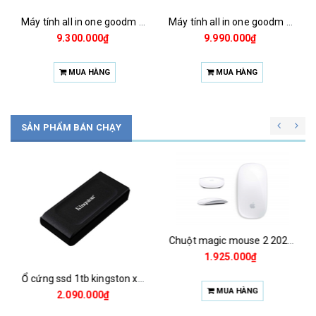
Máy tính all in one goodm vnc8132
Máy tính all in one goodm vnc8132
9.300.000₫
9.990.000₫
MUA HÀNG
MUA HÀNG
SẢN PHẨM BÁN CHẠY
Chuột magic mouse 2 2021 za/a
1.925.000₫
Ổ cứng ssd 1tb kingston xs1000 (bảo hành 3 năm)
MUA HÀNG
2.090.000₫