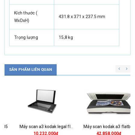
Kích thước (
431.8 x 371 x 237.5 mm
WxDxH)
Trọng lượng
15,8 kg
SẢN PHẨM LIÊN QUAN
Máy scan a3 kodak legal flatbed
Máy scan kodak a3 flatbed
10.232.000₫
42.858.000₫