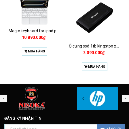
Magic keyboard for ipad pro m4 13 inch 2024
10.890.000₫
Ổ cứng ssd 1tb kingston xs1000 (bảo hành 3 năm)
MUA HÀNG
2.090.000₫
MUA HÀNG
ĐĂNG KÝ NHẬN TIN