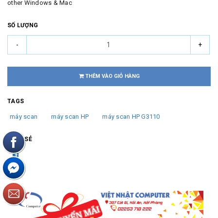
other Windows & Mac
SỐ LƯỢNG
-
+
THÊM VÀO GIỎ HÀNG
TAGS
máy scan
máy scan HP
máy scan HP G3110
CHIA SẺ