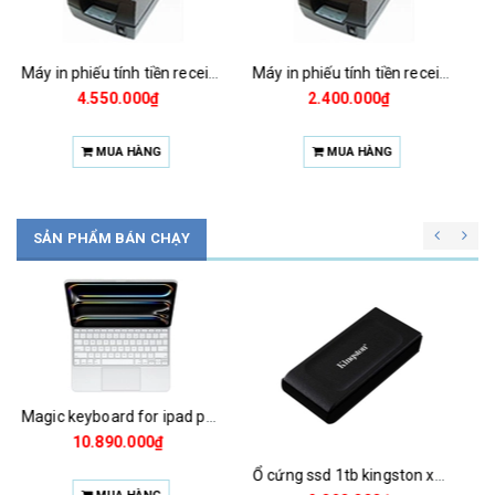
Máy in phiếu tính tiền receipt printer kpos -80 i
Máy in phiếu tính tiền receipt printer kpos -58u
2.400.000₫
1.200.000₫
MUA HÀNG
MUA HÀNG
SẢN PHẨM BÁN CHẠY
Chuột magic mouse 2 2021 za/a
1.925.000₫
Ổ cứng ssd 1tb kingston xs1000 (bảo hành 3 năm)
MUA HÀNG