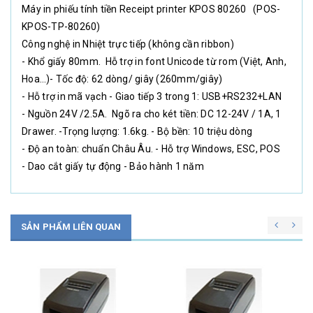
Máy in phiếu tính tiền Receipt printer KPOS 80260 (POS-
KPOS-TP-80260)
Công nghệ in Nhiệt trực tiếp (không cần ribbon)
- Khổ giấy 80mm. Hỗ trợ in font Unicode từ rom (Việt, Anh,
Hoa…)- Tốc độ: 62 dòng/ giây (260mm/giây)
- Hỗ trợ in mã vạch - Giao tiếp 3 trong 1: USB+RS232+LAN
- Nguồn 24V /2.5A. Ngõ ra cho két tiền: DC 12-24V / 1A, 1
Drawer. -Trọng lượng: 1.6kg. - Bộ bền: 10 triệu dòng
- Độ an toàn: chuẩn Châu Âu. - Hỗ trợ Windows, ESC, POS
- Dao cắt giấy tự động - Bảo hành 1 năm
SẢN PHẨM LIÊN QUAN