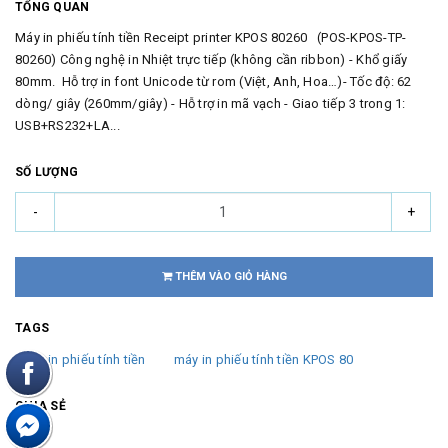
TỔNG QUAN
Máy in phiếu tính tiền Receipt printer KPOS 80260 (POS-KPOS-TP-
80260) Công nghệ in Nhiệt trực tiếp (không cần ribbon) - Khổ giấy
80mm. Hỗ trợ in font Unicode từ rom (Việt, Anh, Hoa…)- Tốc độ: 62
dòng/ giây (260mm/giây) - Hỗ trợ in mã vạch - Giao tiếp 3 trong 1:
USB+RS232+LA...
SỐ LƯỢNG
-
+
THÊM VÀO GIỎ HÀNG
TAGS
máy in phiếu tính tiền
máy in phiếu tính tiền KPOS 80
CHIA SẺ