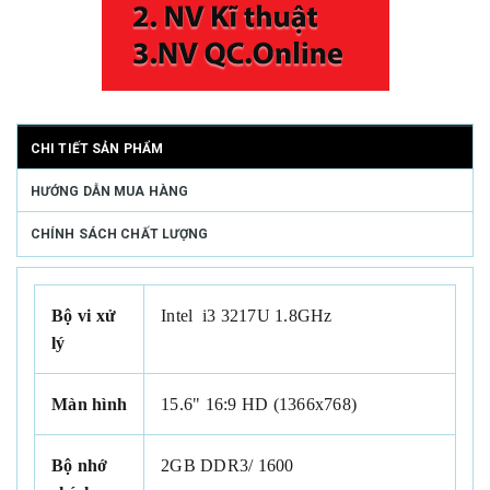
CHI TIẾT SẢN PHẨM
HƯỚNG DẪN MUA HÀNG
CHÍNH SÁCH CHẤT LƯỢNG
Bộ vi xử
Intel
i3 3217U
1.8GHz
lý
Màn hình
15.6" 16:9 HD (1366x768)
Bộ nhớ
2GB DDR3/ 1600