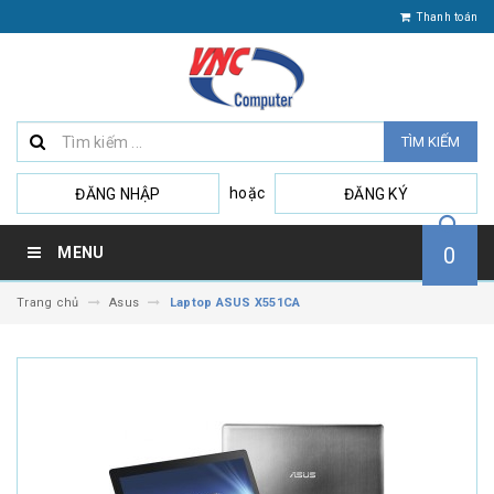
Thanh toán
TÌM KIẾM
hoặc
ĐĂNG NHẬP
ĐĂNG KÝ
0
MENU
Trang chủ
Asus
Laptop ASUS X551CA