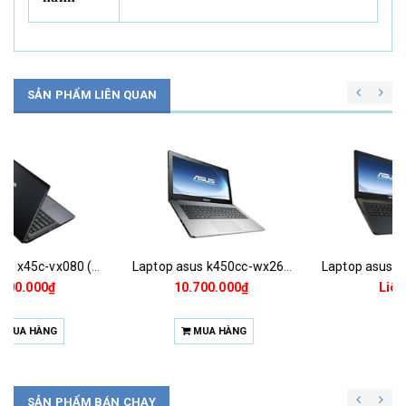
SẢN PHẨM LIÊN QUAN
Laptop asus k450cc-wx263d
Laptop asus x550cc-xo072d
10.700.000₫
Liên hệ
MUA HÀNG
SẢN PHẨM BÁN CHẠY