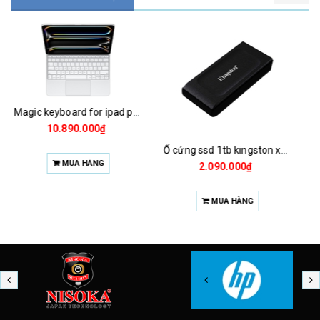
Chuột magic mouse 2 2021 za/a
1.925.000₫
Ổ cứng ssd 1tb kingston xs1000 (bảo hành 3 năm)
MUA HÀNG
2.090.000₫
MUA HÀNG