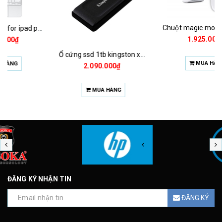
Chuột magic mouse 2 2021 za/a
1.925.000₫
Ổ cứng ssd 1tb kingston xs1000 (bảo hành 3 năm)
MUA HÀNG
2.090.000₫
MUA HÀNG
ĐĂNG KÝ NHẬN TIN
ĐĂNG KÝ