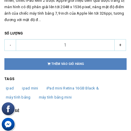
nhiên, chiếc iPad Mini 2 được Apple giới thiệu đêm qua được trang bị
màn hình có độ phân giải lên tới 2048 x 1536 pixel, nâng mật độ điểm
ảnh của chiếc máy tính bảng 7,9 inch của Apple lên tới 326ppi, tương
đương với mật độ đ...
SỐ LƯỢNG
-
+
THÊM VÀO GIỎ HÀNG
TAGS
ipad
ipad mini
iPad mini Retina 16GB Black &
máy tính bảng
máy tính bảng mini
CHIA SẺ