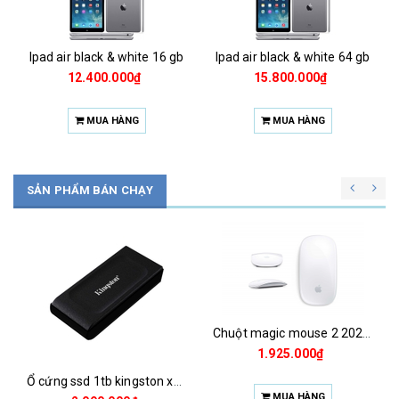
Ipad air black & white 16 gb
Ipad air black & white 64 gb
12.400.000₫
15.800.000₫
MUA HÀNG
MUA HÀNG
SẢN PHẨM BÁN CHẠY
Chuột magic mouse 2 2021 za/a
1.925.000₫
Ổ cứng ssd 1tb kingston xs1000 (bảo hành 3 năm)
MUA HÀNG