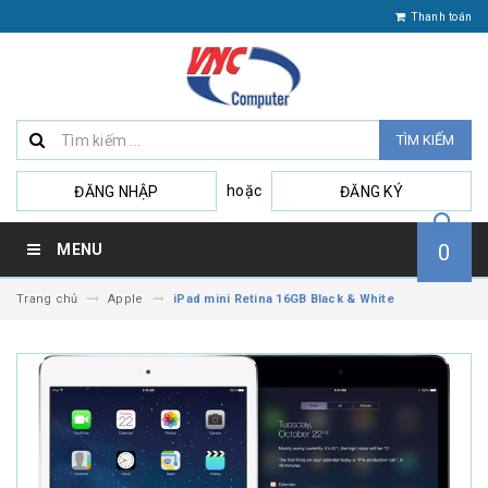
Thanh toán
TÌM KIẾM
hoặc
ĐĂNG NHẬP
ĐĂNG KÝ
0
MENU
Trang chủ
Apple
iPad mini Retina 16GB Black & White