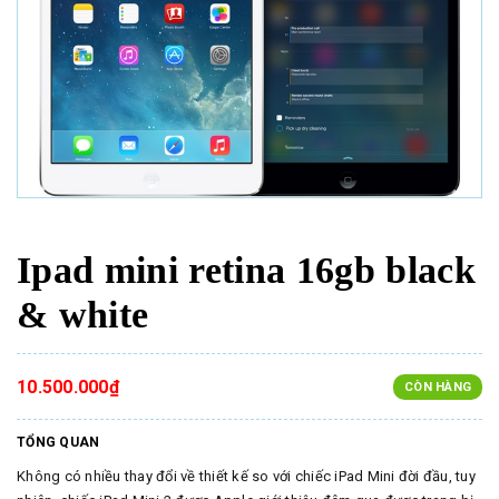
Ipad mini retina 16gb black
& white
10.500.000₫
CÒN HÀNG
TỔNG QUAN
Không có nhiều thay đổi về thiết kế so với chiếc iPad Mini đời đầu, tuy