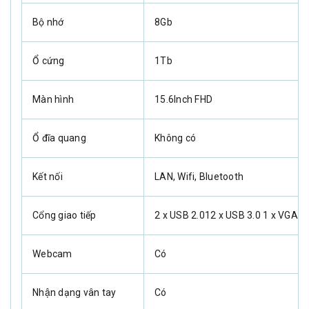
Bộ nhớ
8Gb
Ổ cứng
1Tb
Màn hình
15.6Inch FHD
Ổ đĩa quang
Không có
Kết nối
LAN, Wifi, Bluetooth
Cổng giao tiếp
2 x USB 2.012 x USB 3.0 1 x VGAC
Webcam
Có
Nhận dạng vân tay
Có