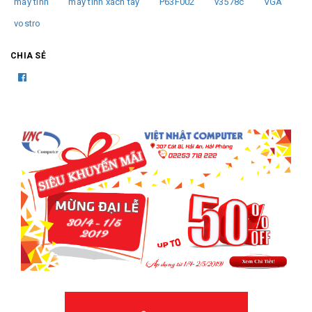
máy tính
máy tính xách tay
P63F002
v3578c
VGA
vostro
CHIA SẺ