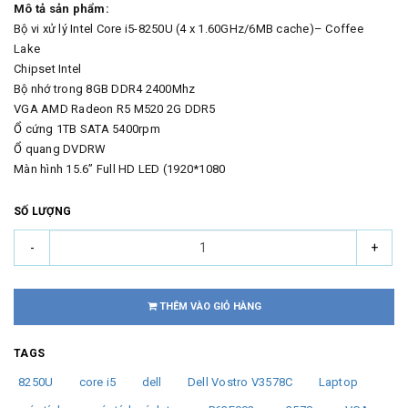
Mô tả sản phẩm:
Bộ vi xử lý Intel Core i5-8250U (4 x 1.60GHz/6MB cache)– Coffee
Lake
Chipset Intel
Bộ nhớ trong 8GB DDR4 2400Mhz
VGA AMD Radeon R5 M520 2G DDR5
Ổ cứng 1TB SATA 5400rpm
Ổ quang DVDRW
Màn hình 15.6” Full HD LED (1920*1080
SỐ LƯỢNG
-
+
THÊM VÀO GIỎ HÀNG
TAGS
8250U
core i5
dell
Dell Vostro V3578C
Laptop