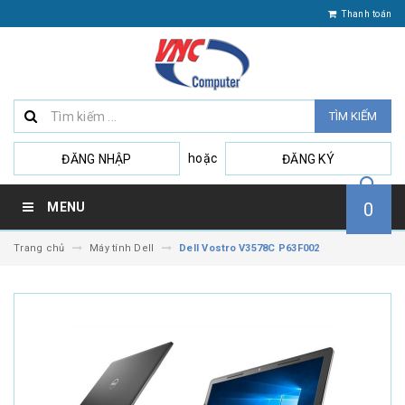
Thanh toán
TÌM KIẾM
hoặc
ĐĂNG NHẬP
ĐĂNG KÝ
0
MENU
Trang chủ
Máy tính Dell
Dell Vostro V3578C P63F002