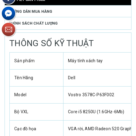
HƯỚNG DẪN MUA HÀNG
CHÍNH SÁCH CHẤT LƯỢNG
THÔNG SỐ KỸ THUẬT
Sản phẩm
Máy tính xách tay
Tên Hãng
Dell
Model
Vostro 3578C-P63F002
Bộ VXL
Core i5 8250U (1.6GHz-6Mb)
Cạc đồ họa
VGA rời, AMD Radeon 520 Graphi