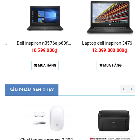
Dell inspiron n3576a p63f002n76a
Laptop dell inspiron 3476 c4i51121
10.599.000₫
12.099.000.000₫
MUA HÀNG
MUA HÀNG
SẢN PHẨM BÁN CHẠY
Chuột magic mouse 2 2021 za/a