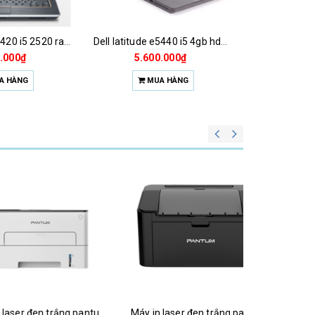
Dell latitude e5420 i5 2520 ram 4gb hdd 320gb
Dell latitude e5440 i5 4gb hdd 320gb
.000₫
5.600.000₫
A HÀNG
MUA HÀNG
Máy in laser đen trắng pantum p3012dw (a4 | in đảo mặt | usb| wifi)
Máy in laser đen trắng pantum p2516 (in, a4, usb)