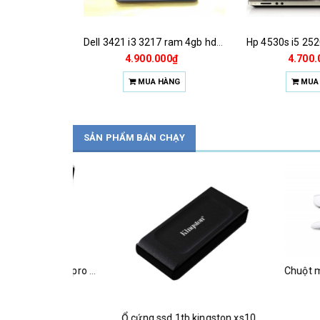
Dell 3421 i3 3217 ram 4gb hdd 500gb
4.900.000₫
4.700.
MUA HÀNG
MUA
SẢN PHẨM BÁN CHẠY
Magic keyboard for ipad pro m4 13 inch 2024
1.925.
000₫
MUA
HÀNG
Ổ cứng ssd 1tb kingston xs1000 (bảo hành 3 năm)