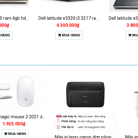
Hp 4530s i5 2520 ram 4gb hdd 250gb
Dell latitude e3330 i3 3217 ram 4gb hdd 320gb
000₫
4.300.000₫
3.800
 HÀNG
MUA HÀNG
MU
Chuột magic mouse 2 2021 za/a
000₫
 HÀNG
Máy in laser canon đơn năng lbp6030b