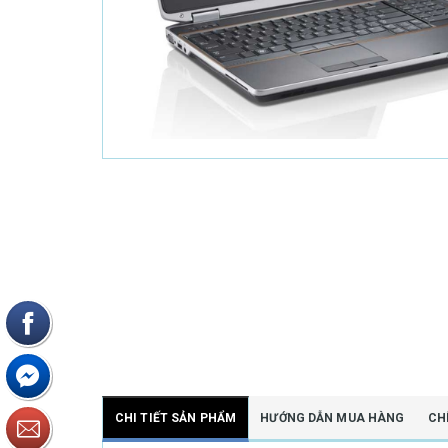
CHI TIẾT SẢN PHẨM
HƯỚNG DẪN MUA HÀNG
CH