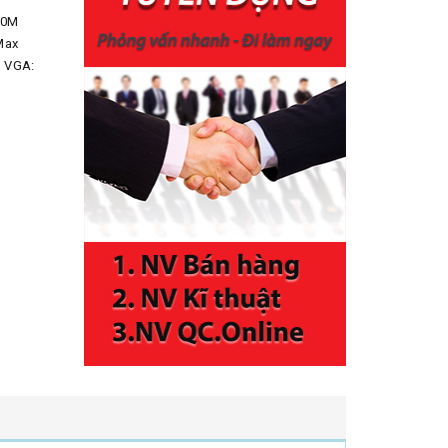
20M
Max
B VGA: