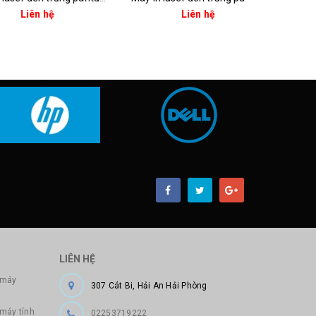
n hệ
Liên hệ
Li
LIÊN HỆ
 máy
307 Cát Bi, Hải An Hải Phòng
 máy tính
02253719222