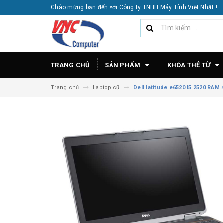
Chào mừng bạn đến với Công ty TNHH Máy Tính Việt Nhật !
TRANG CHỦ
SẢN PHẨM
KHÓA THẺ TỪ
Trang chủ
Laptop cũ
Dell latitude e6520 I5 2520 RA