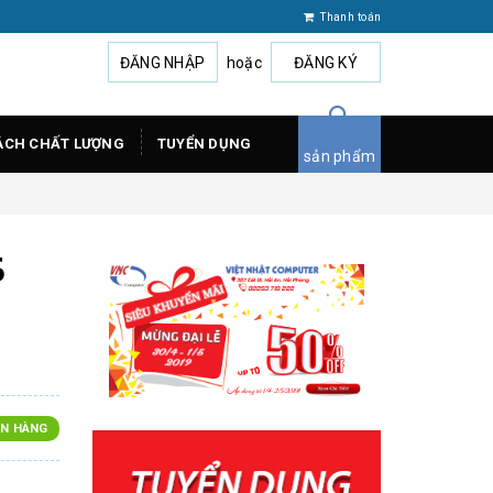
Thanh toán
ĐĂNG NHẬP
hoặc
ĐĂNG KÝ
ÁCH CHẤT LƯỢNG
TUYỂN DỤNG
sản phẩm
5
N HÀNG