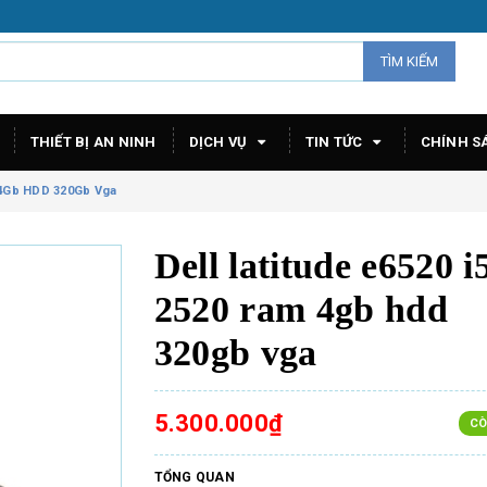
TÌM KIẾM
THIẾT BỊ AN NINH
DỊCH VỤ
TIN TỨC
CHÍNH S
M 4Gb HDD 320Gb Vga
Dell latitude e6520 i
2520 ram 4gb hdd
320gb vga
5.300.000₫
CÒ
TỔNG QUAN