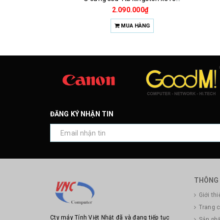
2.090.000₫
MUA HÀNG
ĐĂNG KÝ NHẬN TIN
THÔNG 
Giới thi
Trang 
Cty máy Tính Việt Nhật đã và đang tiếp tục
Sản ph