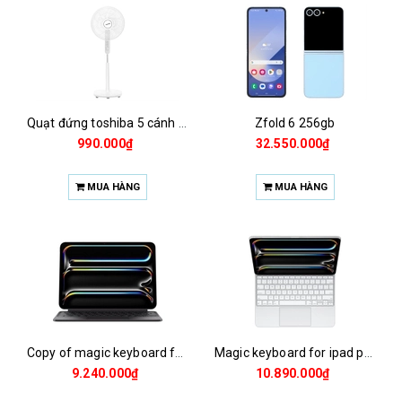
Quạt đứng toshiba 5 cánh f-lsa10(w)vn 50w
Zfold 6 256gb
990.000₫
32.550.000₫
MUA HÀNG
MUA HÀNG
Copy of magic keyboard for ipad pro m4 13 inch 2024
Magic keyboard for ipad pro m4 13 inch 2024
9.240.000₫
10.890.000₫