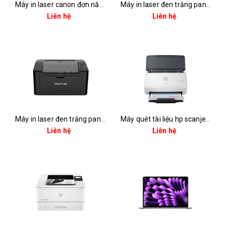
Máy in laser canon đơn năng lbp6030b
Máy in laser đen trắng pantum p3012dw (a4 | in đảo mặt | usb| wifi)
Liên hệ
Liên hệ
Máy in laser đen trắng pantum p2516 (in, a4, usb)
Máy quét tài liệu hp scanjet pro 2000 s2 (6fw06a)
Liên hệ
Liên hệ