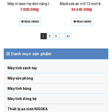
Máy in laser hp đơn năng laserjet pro 4003dw (2z610a)
Macbook air m3 13 inch 8c cpu-10c gpu 16gb 256gb
7.000.000₫
36.645.000₫
MUA HÀNG
MUA HÀNG
1
2
3
...
61
Danh mục sản phẩm
Máy tính xách tay
Máy văn phòng
Máy tính bảng
Máy tính đồng bộ
Thiết bị an ninh NISOKA