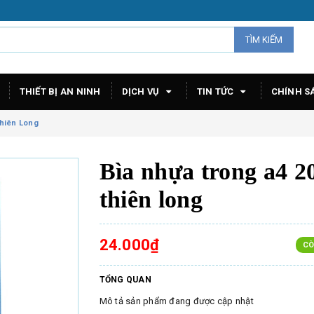
TÌM KIẾM
THIẾT BỊ AN NINH
DỊCH VỤ
TIN TỨC
CHÍNH S
Thiên Long
Bìa nhựa trong a4 20
thiên long
24.000₫
CÒ
TỔNG QUAN
Mô tả sản phẩm đang được cập nhật