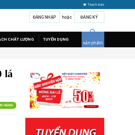
Thanh toán
ĐĂNG NHẬP
hoặc
ĐĂNG KÝ
ÁCH CHẤT LƯỢNG
TUYỂN DỤNG
sản phẩm
 lá
N HÀNG