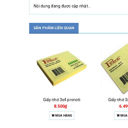
Nội dung đang được cập nhật...
SẢN PHẨM LIÊN QUAN
Bìa nhựa trong a4 40 lá thiên long
Giấy nhớ 3x4 pronoti
Giấy nhớ 3
0₫
8.500₫
6.49
HÀNG
MUA HÀNG
MUA