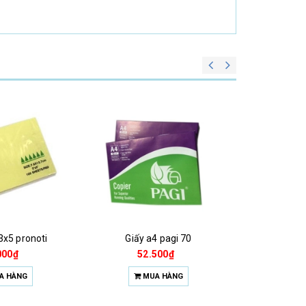
3x5 pronoti
Giấy a4 pagi 70
Giấy a4 
000₫
52.500₫
58
A HÀNG
MUA HÀNG
M