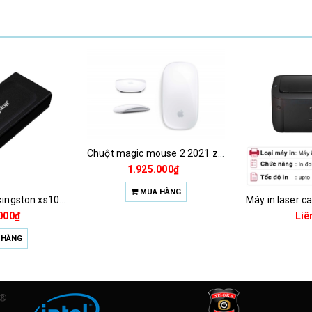
Chuột magic mouse 2 2021 za/a
1.925.000₫
MUA HÀNG
Ổ cứng ssd 1tb kingston xs1000 (bảo hành 3 năm)
000₫
Liê
 HÀNG