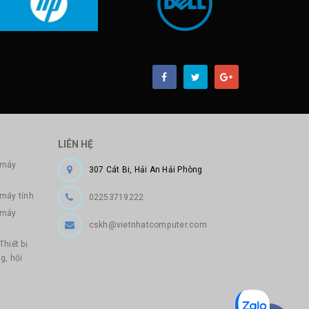
LIÊN HỆ
 máy
307 Cát Bi, Hải An Hải Phòng
 máy tính
02253719222
 máy
cskh@vietnhatcomputer.com
Thiết bị
g, hội