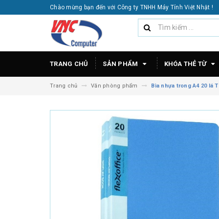
Chào mừng bạn đến với Công ty TNHH Máy Tính Việt Nhật !
TRANG CHỦ
SẢN PHẨM
KHÓA THẺ TỪ
Trang chủ
Văn phòng phẩm
Bìa nhựa trong A4 20 lá 