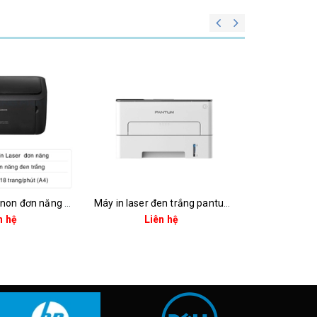
Máy in laser canon đơn năng lbp6030b
Máy in laser đen trắng pantum p3012dw (a4 | in đảo mặt | usb| wifi)
n hệ
Liên hệ
Li