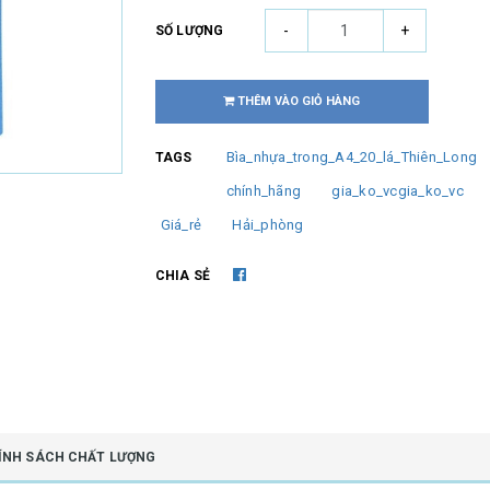
-
+
SỐ LƯỢNG
THÊM VÀO GIỎ HÀNG
Bìa_nhựa_trong_A4_20_lá_Thiên_Long
TAGS
chính_hãng
gia_ko_vcgia_ko_vc
Giá_rẻ
Hải_phòng
CHIA SẺ
ÍNH SÁCH CHẤT LƯỢNG