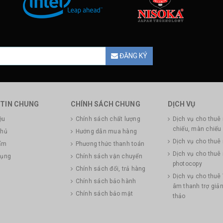
ĐĂNG KÝ
TIN CHUNG
CHÍNH SÁCH CHUNG
DỊCH VỤ
ệu
Chính sách chất lượng
Dịch vụ cho thuê
chiếu, màn chiếu
chủ
Hướng dẫn mua hàng
Dịch vụ cho thuê
ẩm
Phương thức thanh toán
Dịch vụ cho thuê
dụng
Chính sách vận chuyển
photocopy
Chính sách đổi, trả hàng
Dịch vụ cho thuê 
Chính sách bảo hành
âm thanh trợ giản
Chính sách bảo mật
thảo